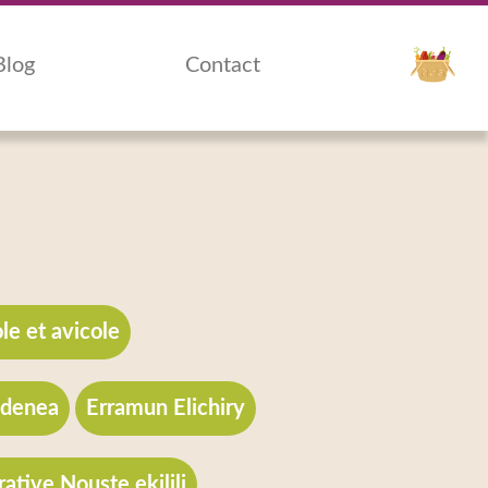
Blog
Contact
le et avicole
udenea
Erramun Elichiry
ative Nouste ekilili