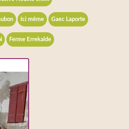
aubon
Ici même
Gaec Laporte
N
Ferme Errekalde