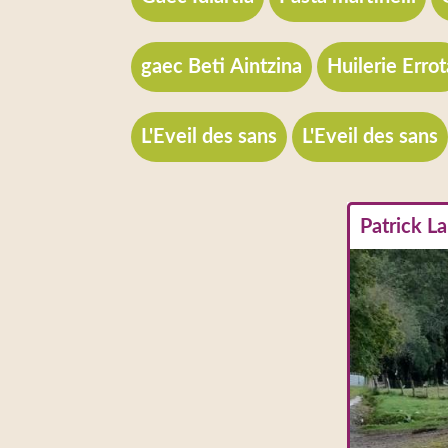
gaec Beti Aintzina
Huilerie Errot
L'Eveil des sans
L'Eveil des sans
Patrick L