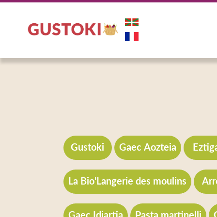
Gustoki
Gaec Aozteia
Eztig
La Bio'Langerie des moulins
Arr
Gaec Idiartia
Pasta martinelli