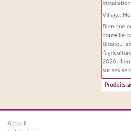
Installatio
Village: H
Bien que n
bouteille p
Biriatou, e
l’agricultur
2020, il e
sur ses ser
Produits a
Accueil