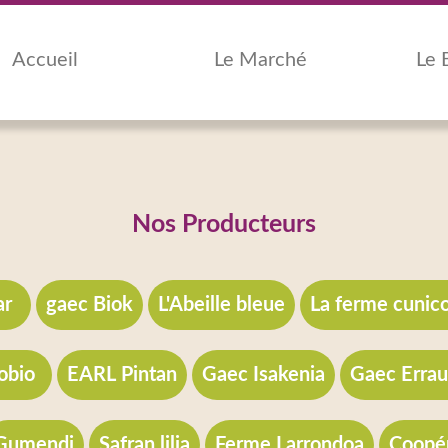
Accueil
Le Marché
Le 
Nos Producteurs
ar
gaec Biok
L'Abeille bleue
La ferme cunico
obio
EARL Pintan
Gaec Isakenia
Gaec Erra
Gumendi
Safran lilia
Ferme Larrondoa
Coopér