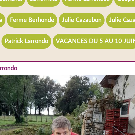
a
Ferme Berhonde
Julie Cazaubon
Julie Caz
Patrick Larrondo
VACANCES DU 5 AU 10 JUI
arrondo