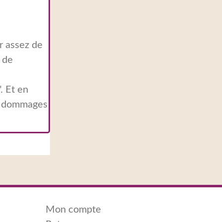
r assez de
r de
". Et en
es dommages
Mon compte