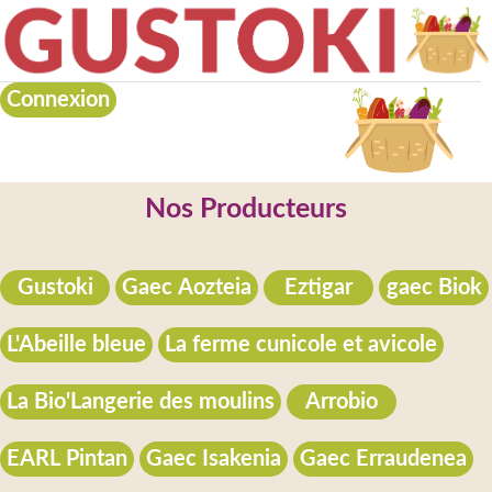
Connexion
Nos Producteurs
Gustoki
Gaec Aozteia
Eztigar
gaec Biok
L'Abeille bleue
La ferme cunicole et avicole
La Bio'Langerie des moulins
Arrobio
EARL Pintan
Gaec Isakenia
Gaec Erraudenea