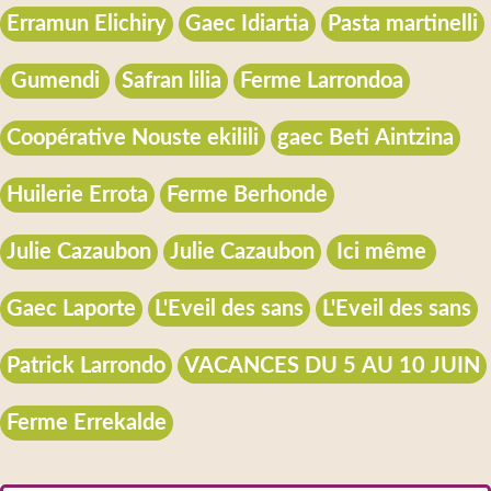
Erramun Elichiry
Gaec Idiartia
Pasta martinelli
Gumendi
Safran lilia
Ferme Larrondoa
Coopérative Nouste ekilili
gaec Beti Aintzina
Huilerie Errota
Ferme Berhonde
Julie Cazaubon
Julie Cazaubon
Ici même
Gaec Laporte
L'Eveil des sans
L'Eveil des sans
Patrick Larrondo
VACANCES DU 5 AU 10 JUIN
Ferme Errekalde