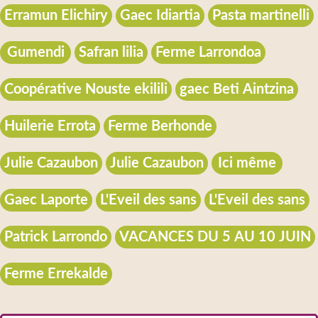
Erramun Elichiry
Gaec Idiartia
Pasta martinelli
Gumendi
Safran lilia
Ferme Larrondoa
Coopérative Nouste ekilili
gaec Beti Aintzina
Huilerie Errota
Ferme Berhonde
Julie Cazaubon
Julie Cazaubon
Ici même
Gaec Laporte
L'Eveil des sans
L'Eveil des sans
Patrick Larrondo
VACANCES DU 5 AU 10 JUIN
Ferme Errekalde