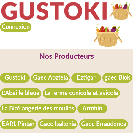
Connexion
Nos Producteurs
Gustoki
Gaec Aozteia
Eztigar
gaec Biok
L'Abeille bleue
La ferme cunicole et avicole
La Bio'Langerie des moulins
Arrobio
EARL Pintan
Gaec Isakenia
Gaec Erraudenea