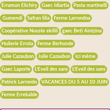
Erramun Elichiry
Gaec Idiartia
Pasta martinelli
Gumendi
Safran lilia
Ferme Larrondoa
Coopérative Nouste ekilili
gaec Beti Aintzina
Huilerie Errota
Ferme Berhonde
Julie Cazaubon
Julie Cazaubon
Ici même
Gaec Laporte
L'Eveil des sans
L'Eveil des sans
Patrick Larrondo
VACANCES DU 5 AU 10 JUIN
Ferme Errekalde