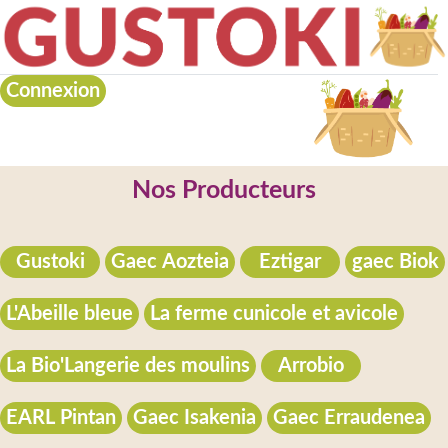
Connexion
Nos Producteurs
Gustoki
Gaec Aozteia
Eztigar
gaec Biok
L'Abeille bleue
La ferme cunicole et avicole
La Bio'Langerie des moulins
Arrobio
EARL Pintan
Gaec Isakenia
Gaec Erraudenea