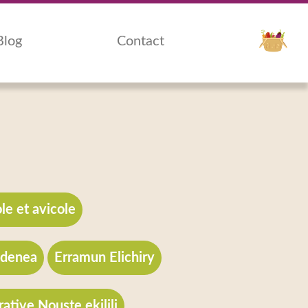
Blog
Contact
le et avicole
udenea
Erramun Elichiry
ative Nouste ekilili