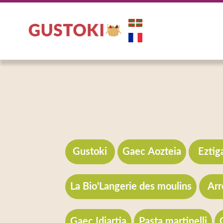
Gustoki
Gaec Aozteia
Eztig
La Bio'Langerie des moulins
Arr
Gaec Idiartia
Pasta martinelli