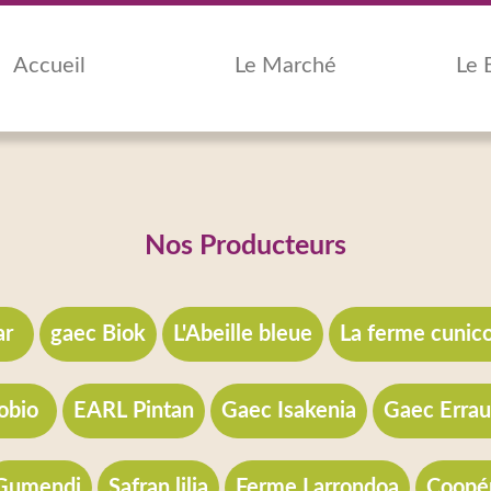
Accueil
Le Marché
Le 
Nos Producteurs
ar
gaec Biok
L'Abeille bleue
La ferme cunico
obio
EARL Pintan
Gaec Isakenia
Gaec Erra
Gumendi
Safran lilia
Ferme Larrondoa
Coopér