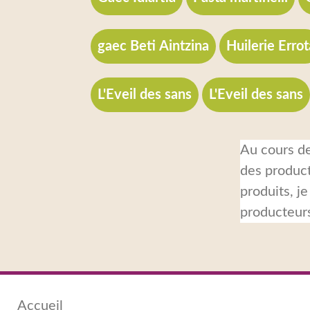
gaec Beti Aintzina
Huilerie Errot
L'Eveil des sans
L'Eveil des sans
Au cours de
des product
produits, j
producteurs
Accueil