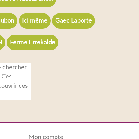
aubon
Ici même
Gaec Laporte
N
Ferme Errekalde
e chercher
. Ces
couvrir ces
Mon compte