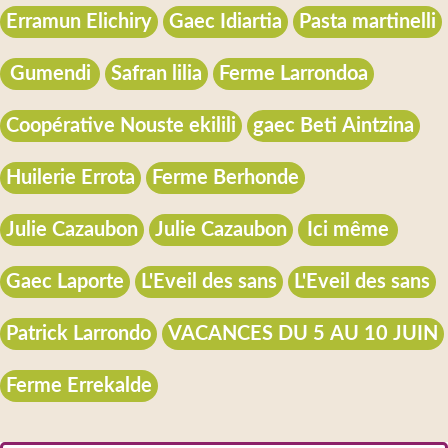
Erramun Elichiry
Gaec Idiartia
Pasta martinelli
Gumendi
Safran lilia
Ferme Larrondoa
Coopérative Nouste ekilili
gaec Beti Aintzina
Huilerie Errota
Ferme Berhonde
Julie Cazaubon
Julie Cazaubon
Ici même
Gaec Laporte
L'Eveil des sans
L'Eveil des sans
Patrick Larrondo
VACANCES DU 5 AU 10 JUIN
Ferme Errekalde