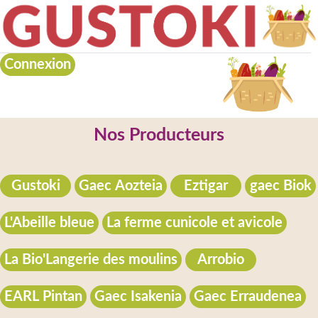
Connexion
Nos Producteurs
Gustoki
Gaec Aozteia
Eztigar
gaec Biok
L'Abeille bleue
La ferme cunicole et avicole
La Bio'Langerie des moulins
Arrobio
EARL Pintan
Gaec Isakenia
Gaec Erraudenea