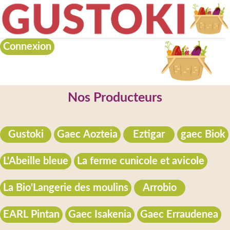
Connexion
Nos Producteurs
Gustoki
Gaec Aozteia
Eztigar
gaec Biok
L'Abeille bleue
La ferme cunicole et avicole
La Bio'Langerie des moulins
Arrobio
EARL Pintan
Gaec Isakenia
Gaec Erraudenea