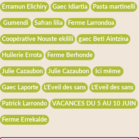
Erramun Elichiry
Gaec Idiartia
Pasta martinelli
Gumendi
Safran lilia
Ferme Larrondoa
Coopérative Nouste ekilili
gaec Beti Aintzina
Huilerie Errota
Ferme Berhonde
Julie Cazaubon
Julie Cazaubon
Ici même
Gaec Laporte
L'Eveil des sans
L'Eveil des sans
Patrick Larrondo
VACANCES DU 5 AU 10 JUIN
Ferme Errekalde