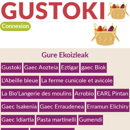
Connexion
Gure Ekoizleak
Gustoki
Gaec Aozteia
Eztigar
gaec Biok
L'Abeille bleue
La ferme cunicole et avicole
La Bio'Langerie des moulins
Arrobio
EARL Pintan
Gaec Isakenia
Gaec Erraudenea
Erramun Elichiry
Gaec Idiartia
Pasta martinelli
Gumendi