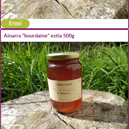
Erosi
Ainarra "bourdaine" eztia 500g