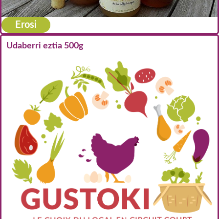
Erosi
Udaberri eztia 500g