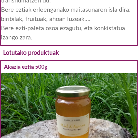
transhumatzen du.
Bere eztiak erleenganako maitasunaren isla dira:
biribilak, fruituak, ahoan luzeak,...
Bere ezti-paleta osoa ezagutu, eta konkistatua
izango zara.
Lotutako produktuak
Akazia eztia 500g