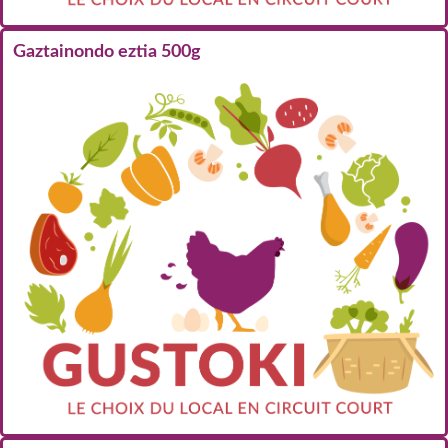
Gaztainondo eztia 500g