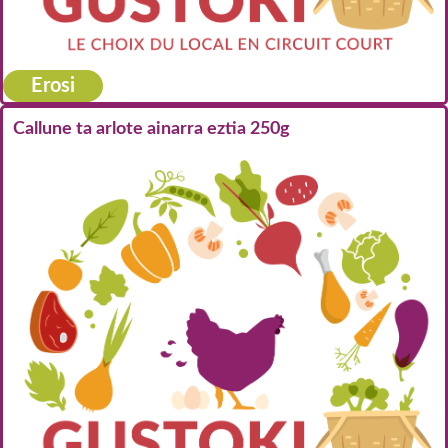
Erosi
Callune ta arlote ainarra eztia 250g