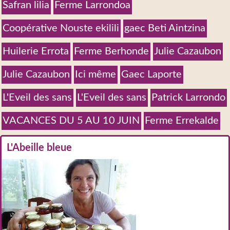
Safran lilia
Ferme Larrondoa
Coopérative Nouste ekilili
gaec Beti Aintzina
Huilerie Errota
Ferme Berhonde
Julie Cazaubon
Julie Cazaubon
Ici même
Gaec Laporte
L'Eveil des sans
L'Eveil des sans
Patrick Larrondo
VACANCES DU 5 AU 10 JUIN
Ferme Errekalde
L'Abeille bleue