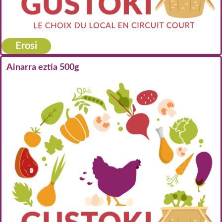
Erosi
Ainarra eztia 500g