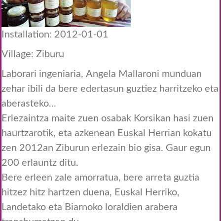
Installation: 2012-01-01
Village: Ziburu
Laborari ingeniaria, Angela Mallaroni munduan
zehar ibili da bere edertasun guztiez harritzeko eta
aberasteko...
Erlezaintza maite zuen osabak Korsikan hasi zuen
haurtzarotik, eta azkenean Euskal Herrian kokatu
zen 2012an Ziburun erlezain bio gisa. Gaur egun
200 erlauntz ditu.
Bere erleen zale amorratua, bere arreta guztia
hitzez hitz hartzen duena, Euskal Herriko,
Landetako eta Biarnoko loraldien arabera