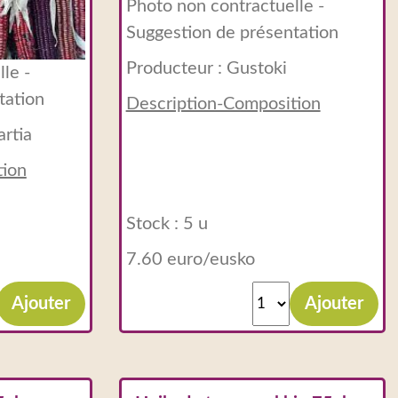
Photo non contractuelle -
Suggestion de présentation
Producteur :
Gustoki
le -
tation
Description-Composition
artia
tion
Stock : 5 u
7.60 euro/eusko
Ajouter
Ajouter