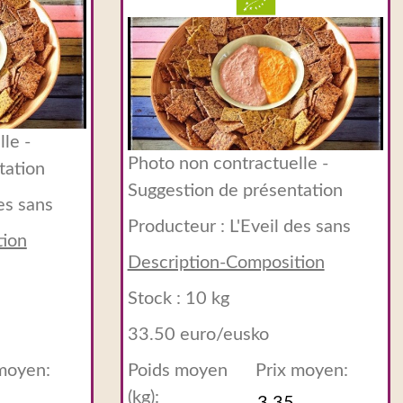
le -
Photo non contractuelle -
tation
Suggestion de présentation
es sans
Producteur :
L'Eveil des sans
tion
Description-Composition
Stock : 10 kg
33.50 euro/eusko
 moyen:
Poids moyen
Prix moyen:
(kg):