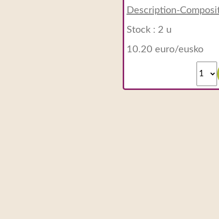
Description-Composi
Stock : 2 u
10.20 euro/eusko