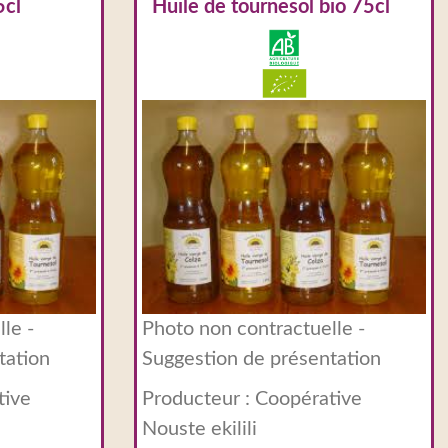
5cl
Huile de tournesol bio 75cl
le -
Photo non contractuelle -
tation
Suggestion de présentation
tive
Producteur :
Coopérative
Nouste ekilili