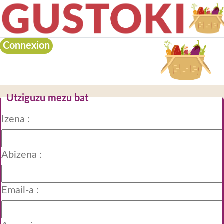
Connexion
Gurekin harremanetan
Utziguzu mezu bat
Izena :
Abizena :
Email-a :