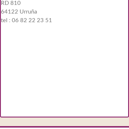
RD 810
64122 Urruña
tel :
06 82 22 23 51