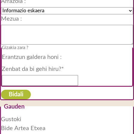
Arrazoia :
Mezua :
Gizakia zara ?
Erantzun galdera honi :
Zenbat da bi gehi hiru?*
Bidali
Gauden
Gustoki
Bide Artea Etxea